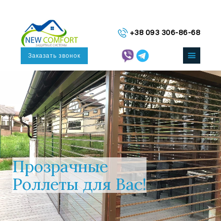
ГЛАВНАЯ
+38 093 306-86-68
КАТАЛОГ СИСТЕМ
О НАС
Заказать звонок
КОНТАКТЫ
РУССКИЙ
П
р
о
з
р
а
ч
н
ы
е
Р
о
л
л
е
т
ы
д
л
я
В
а
с
!