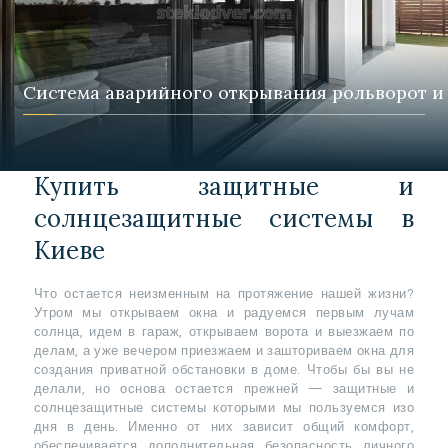
Система аварийного открывания рольворот и
Купить защитные и
солнцезащитные системы в
Киеве
Что остается неизменным на протяжение нашей жизни?
Утром мы открываем окна и радуемся первым лучам
солнца, идем в гараж, открываем ворота и выезжаем по
делам, а уже вечером приезжаем и зашториваем окна для
создания приватной обстановки в доме. Чтобы бы вы не
делали, но основа остается прежней — защитные и
солнцезащитные системы которыми мы пользуемся изо
дня в день. Именно от них зависит общий комфорт,
обеспечивается дополнительная безопасность личного