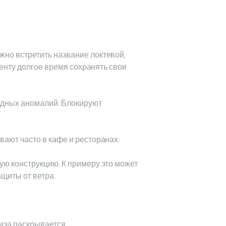
ожно встретить название локтевой,
тенту долгое время сохранять свои
одных аномалий. Блокируют
вают часто в кафе и ресторанах.
ную конструкцию. К примеру это может
ащиты от ветра.
иза раскрывается.