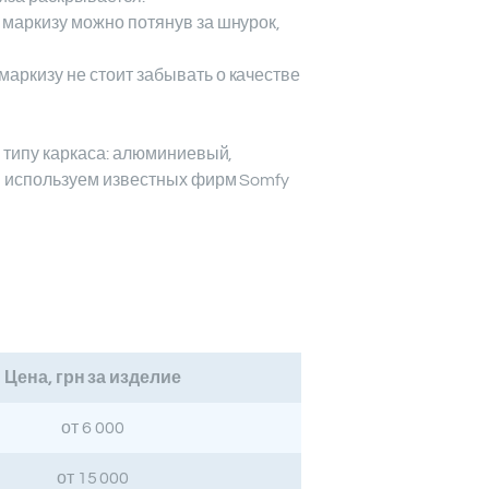
 маркизу можно потянув за шнурок,
маркизу не стоит забывать о качестве
 типу каркаса: алюминиевый,
ы используем известных фирм Somfy
Цена, грн за изделие
от 6 000
от 15 000