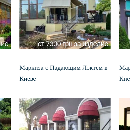
лие
от 7300 грн за изделие
Маркиза с Падающим Локтем в
Мар
Киеве
Кие