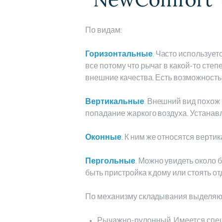
По видам:
Горизонтальные
. Часто использует
все потому что рычаг в какой-то сте
внешние качества. Есть возможность
Вертикальные
. Внешний вид похож
попадание жаркого воздуха. Устанав
Оконные
. К ним же относятся верти
Пергольные
. Можно увидеть около 
быть пристройка к дому или стоять о
По механизму складывания выделяю
Рычажно-рулонный. Имеется специ