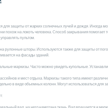
ся для защиты от жарких солнечных лучей и дождя. Иногда м
пени похож на локоть человека. Способ закрывания помогает 
 управлять пультом.
 на рулонные шторы. Используются также для защиты от пог
ливается на фасады зданий.
кальные маркизы. Часто можно увидеть купольные. Устанавли
бассейнов и мест отдыха. Маркизы такого типа имеют различ
тдельно в виде объемных колонн. Могут использоваться для з
т:
альный вал, на него намотана ткань. Вал вращается и марк