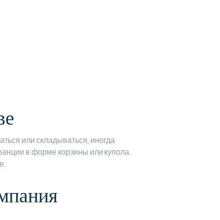
ве
гаться или складываться, иногда
ранции в форме корзины или купола.
е.
омпания