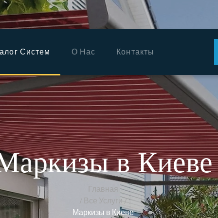
ГЛАВНАЯ
КАТАЛОГ
алог Систем
О Нас
Контакты
СИСТЕМ
О НАС
КОНТАКТЫ
РУССКИЙ
Маркизы в Киеве
Главная
Все Услуги
Маркизы в Киеве