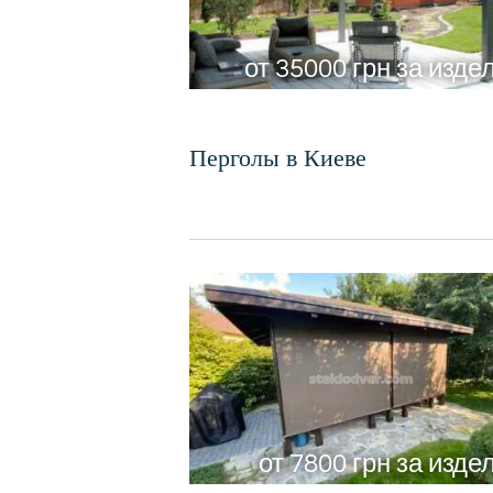
от 35000 грн за изде
Перголы в Киеве
от 7800 грн за изде