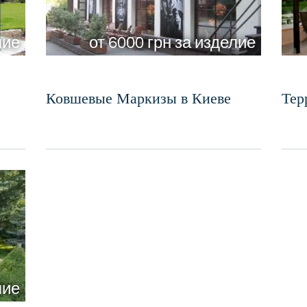
лие
от 6000 грн за изделие
Ковшевые Маркизы в Киеве
Тер
лие