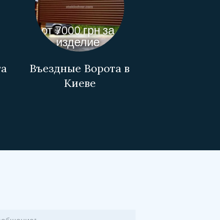
от 7000 грн за
изделие
та
Въездные Ворота в
Киеве