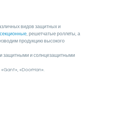
азличных видов защитных и
секционные
, решетчатые роллеты, а
оизводим продукцию высокого
ми защитными и солнцезащитными
 «Gant», «DoorHan».