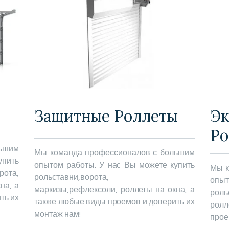
Защитные Роллеты
Эк
Ро
льшим
Мы команда профессионалов с большим
упить
опытом работы. У нас Вы можете купить
Мы к
та,
рольставни,ворота,
опыт
на, а
маркизы,рефлексоли, роллеты на окна, а
роль
ть их
также любые виды проемов и доверить их
ролл
монтаж нам!
прое