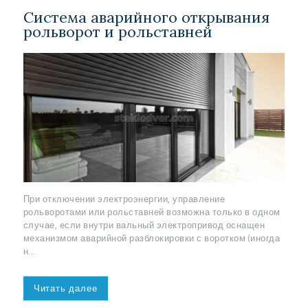
Система аварийного открывания
рольворот и рольставней
При отключении электроэнергии, управление
рольворотами или рольставней возможна только в одном
случае, если внутри вальный электропривод оснащен
механизмом аварийной разблокировки с воротком (иногда
н...
Читать далее