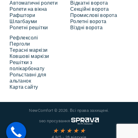
Автоматичні ролети
Відкатні ворота
Ролети на вікна
Секційні ворота
Рафштори
Промислові ворота
Шлагбауми
Ролетні ворота
Ролетні решітки
Вїздні ворота
Рефлексолі
Перголи
Терасні маркізи
Ковшові маркізи
Решітки з
полікарбонату
Рольставні для
альтанок
Карта сайту
NewComfort © 2026. Всі права захищені.
seo просування
4.9/5 - 28 відгуків