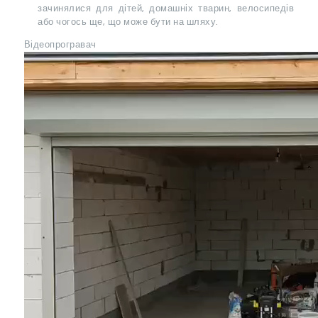
зачинялися для дітей, домашніх тварин, велосипедів
або чогось ще, що може бути на шляху.
Відеопрогравач