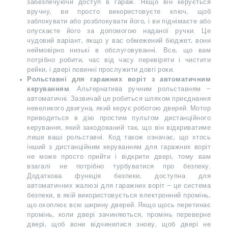
забезпечуючи доступ в гараж. Якщо він керується
вручну, ви просто використовуєте ключ, щоб
заблокувати або розблокувати його, і ви піднімаєте або
опускаєте його за допомогою наданої ручки. Це
чудовий варіант, якщо у вас обмежений бюджет, вони
неймовірно низькі в обслуговуванні. Все, що вам
потрібно робити, час від часу перевіряти і чистити
рейки, і двері повинні прослужити довгі роки.
Рольставні для гаражних воріт з автоматичним
керуванням
. Альтернатива ручним рольставням –
автоматичні. Зазвичай це робиться шляхом приєднання
невеликого двигуна, який керує роботою дверей. Мотор
приводиться в дію простим пультом дистанційного
керування, який закодований так, що він відкриватиме
лише ваші рольставні. Код також означає, що хтось
інший з дистанційним керуванням для гаражних воріт
не може просто прийти і відкрити двері, тому вам
взагалі не потрібно турбуватися про безпеку.
Додаткова функція безпеки, доступна для
автоматичних жалюзі для гаражних воріт – це система
безпеки, в якій використовується електронний промінь,
що охоплює всю ширину дверей. Якщо щось перетинає
промінь, коли двері зачиняються, промінь переверне
двері, щоб вони відчинилися знову, щоб двері не