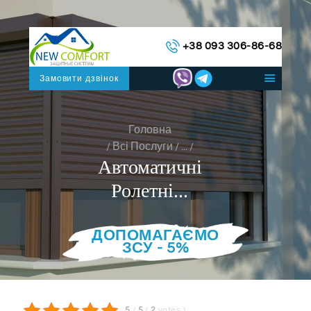
ГОЛОВНА
+38 093 306-86-68
КАТАЛОГ СИСТЕМ
ПРО НАС
Замовити дзвінок
КОНТАКТИ
УКРАЇНСЬКА
Головна
Всі Послуги
...
Автоматичні
Ролетні...
ДОПОМАГАЄМО
ЗСУ - 5%
5
/
5
(
2
votes
)