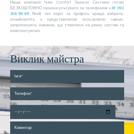
Наша компанія New Comfort Захисні Системи готові
БЕЗКОШТОВНО проконсультувати за телефоном
+38 093
306-86-68
Який тип воріт та профіль краще вибрати,
ознайомлять з представленою кольоровою гамою,
запропонують новинки, що з’явилися на ринку систем та
комплектуючих.
Виклик майстра