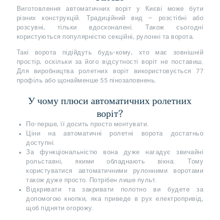
Виготовлення автоматичних воріт у Києві може бути
різних конструкцій. Традиційний вид – розстібні або
розсувні, тільки вдосконалені. Також сьогодні
користуються популярністю секційні, рулонні та ворота.
Такі ворота підійдуть будь-кому, хто має зовнішній
простір, оскільки за його відсутності воріт не поставиш.
Для виробництва ролетних воріт використовується 77
профіль або щонайменше 55 пінозаповнень.
У чому плюси автоматичних ролетних
воріт?
По-перше, її досить просто монтувати.
Ціни на автоматичні ролетні ворота достатньо
доступні.
За функціональністю вона дуже нагадує звичайні
рольставні, якими обладнають вікна. Тому
користуватися автоматичними рулонними воротами
також дуже просто. Потрібен лише пульт.
Відкривати та закривати полотно ви будете за
допомогою кнопки, яка приведе в рух електропривід,
щоб підняти огорожу.