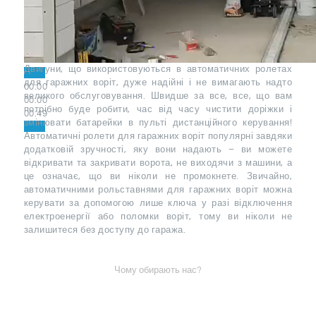
Двигуни, що використовуються в автоматичних ролетах
для гаражних воріт, дуже надійні і не вимагають надто
00:00
великого обслуговування. Швидше за все, все, що вам
00:00
потрібно буде робити, час від часу чистити доріжки і
00:49
змінювати батарейки в пульті дистанційного керування!
Автоматичні ролети для гаражних воріт популярні завдяки
додатковій зручності, яку вони надають – ви можете
відкривати та закривати ворота, не виходячи з машини, а
це означає, що ви ніколи не промокнете. Звичайно,
автоматичними рольставнями для гаражних воріт можна
керувати за допомогою лише ключа у разі відключення
електроенергії або поломки воріт, тому ви ніколи не
залишитеся без доступу до гаража.
Чому обирають нас?