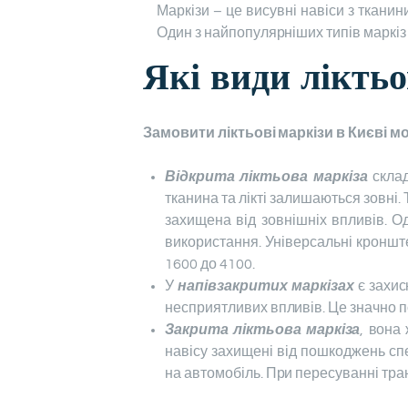
Маркізи – це висувні навіси з тканин
Один з найпопулярніших типів маркіз –
Які види лікть
Замовити ліктьові маркізи в Києві мо
Відкрита ліктьова маркіза
склад
тканина та лікті залишаються зовні
захищена від зовнішніх впливів. О
використання. Універсальні кронштей
1600 до 4100.
У
напівзакритих маркізах
є захис
несприятливих впливів. Це значно под
Закрита ліктьова маркіза
, вона
навісу захищені від пошкоджень сп
на автомобіль. При пересуванні тран