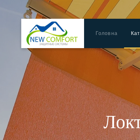
Головна
Кат
Локт