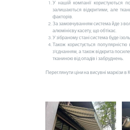
У нашій компанії користуються по
залишаються відкритими, але ткани
факторів.
За замовчуванням система йде з вола
алюмінієву касету, що обтікає.
У зібраному стані система буде ізоль
Також користується популярністю в
з’єднанням, а також відкрита посил
тканиною від опадів і забруднень.
Переглянути ціни на висувні маркізи в 