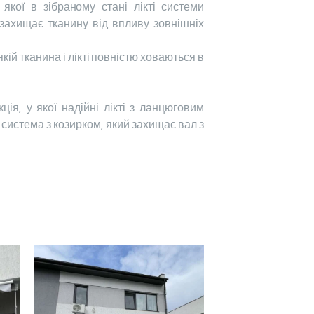
якої в зібраному стані лікті системи
 захищає тканину від впливу зовнішніх
ій тканина і лікті повністю ховаються в
ія, у якої надійні лікті з ланцюговим
система з козирком, який захищає вал з