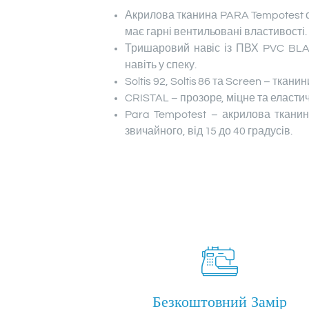
Акрилова тканина PARA Tempotest с
має гарні вентильовані властивості.
Тришаровий навіс із ПВХ PVC BLAC
навіть у спеку.
Soltis 92, Soltis 86 та Screen – тка
CRISTAL – прозоре, міцне та еластич
Para Tempotest – акрилова тканин
звичайного, від 15 до 40 градусів.
Безкоштовний Замір