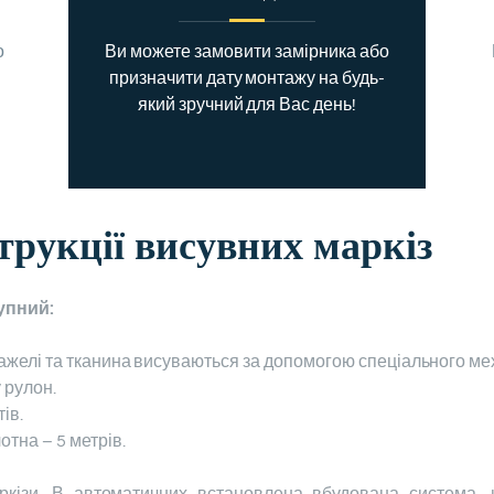
о
Ви можете замовити замірника або
призначити дату монтажу на будь-
який зручний для Вас день!
трукції висувних маркіз
упний:
ажелі та тканина висуваються за допомогою спеціального ме
 рулон.
тів.
тна – 5 метрів.