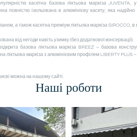
пулярністю касетна базова ліктьова маркіза JUVENTA, у 
на повністю ізольована в алюмінієву касету, яка надійно
ном, а також касетна преміум ліктьова маркіза SIROCCO, в як
ована від негоди навіть узимку (без додаткової консервації).
ідкрита базова ліктьова маркіза BREEZ – базова конструкц
ена ліктьова маркіза з алюмінієвим профілем LIBERTY PLUS – 
Києві можна на нашому сайті.
Наші роботи