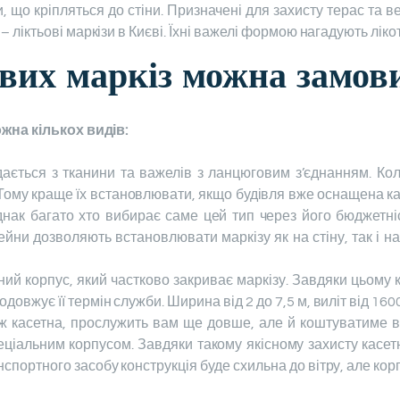
и, що кріпляться до стіни. Призначені для захисту терас та 
 ліктьові маркізи в Києві. Їхні важелі формою нагадують лікот
ових маркіз можна замов
жна кількох видів:
ається з тканини та важелів з ланцюговим з’єднанням. Кол
. Тому краще їх встановлювати, якщо будівля вже оснащена к
днак багато хто вибирає саме цей тип через його бюджетніс
ни дозволяють встановлювати маркізу як на стіну, так і на 
ний корпус, який частково закриває маркізу. Завдяки цьому
овжує її термін служби. Ширина від 2 до 7,5 м, виліт від 160
 ж касетна, прослужить вам ще довше, але й коштуватиме в
еціальним корпусом. Завдяки такому якісному захисту касет
спортного засобу конструкція буде схильна до вітру, але корп