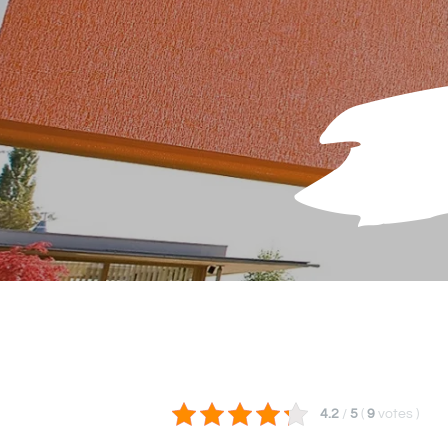
4.2
/
5
(
9
votes
)