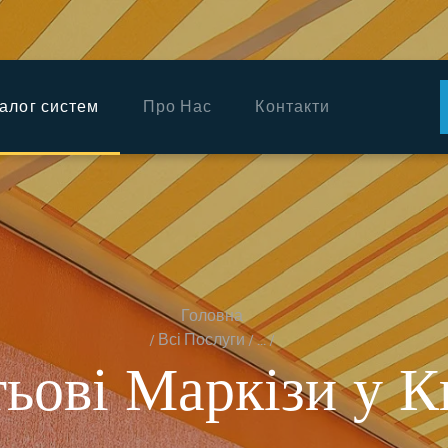
ГОЛОВНА
КАТАЛОГ
алог систем
Про Нас
Контакти
СИСТЕМ
ПРО НАС
КОНТАКТИ
УКРАЇНСЬКА
Головна
Всі Послуги
...
ьові Маркізи у К