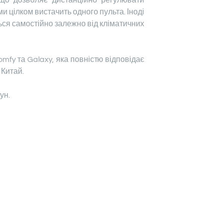
, що дозволяє дистанційно регулювати
и цілком вистачить одного пульта. Іноді
ться самостійно залежно від кліматичних
mfy та Galaxy, яка повністю відповідає
 Китай.
ун.