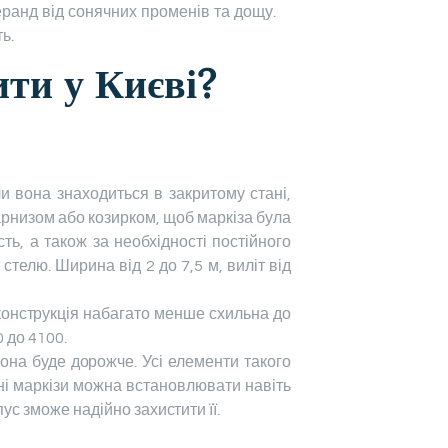
веранд від сонячних променів та дощу.
ь.
ити у Києві?
и вона знаходиться в закритому стані,
арнизом або козирком, щоб маркіза була
ть, а також за необхідності постійного
стелю. Ширина від 2 до 7,5 м, виліт від
 конструкція набагато менше схильна до
0 до 4100.
она буде дорожче. Усі елементи такого
ні маркізи можна встановлювати навіть
ус зможе надійно захистити її.