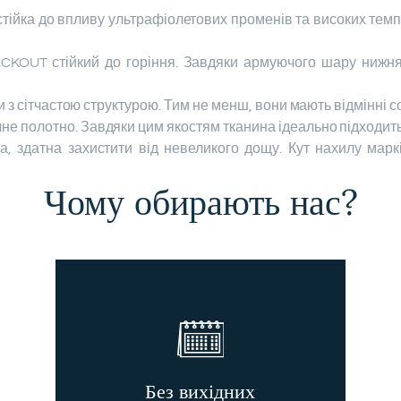
тійка до впливу ультрафіолетових променів та високих темп
KOUT стійкий до горіння. Завдяки армуючого шару нижня
нини з сітчастою структурою. Тим не менш, вони мають відмінні 
не полотно. Завдяки цим якостям тканина ідеально підходить 
а, здатна захистити від невеликого дощу. Кут нахилу марк
Чому обирають нас?
Без вихідних