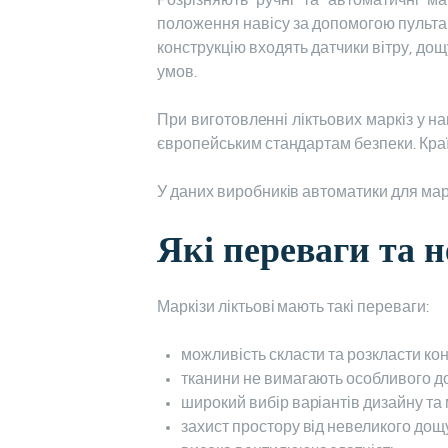
Розрізняють ручні та автоматичні ма
положення навісу за допомогою пульта. 
конструкцію входять датчики вітру, дощ
умов.
При виготовленні ліктьових маркіз у н
європейським стандартам безпеки. Краї
У даних виробників автоматики для маркі
Які переваги та н
Маркізи ліктьові мають такі переваги:
можливість скласти та розкласти кон
тканини не вимагають особливого д
широкий вибір варіантів дизайну та
захист простору від невеликого дощ