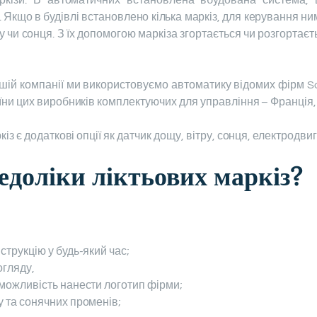
ркізи. В автоматичних встановлена ​​вбудована система
Якщо в будівлі встановлено кілька маркіз, для керування ним
у чи сонця. З їх допомогою маркіза згортається чи розгортає
ашій компанії ми використовуємо автоматику відомих фірм So
ни цих виробників комплектуючих для управління – Франція,
з є додаткові опції як датчик дощу, вітру, сонця, електродвиг
едоліки ліктьових маркіз?
струкцію у будь-який час;
огляду,
 можливість нанести логотип фірми;
у та сонячних променів;