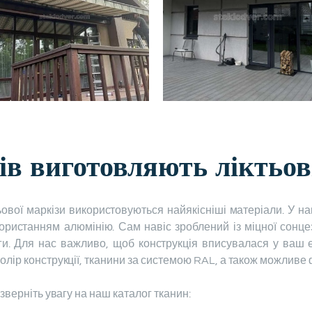
ів виготовляють ліктьов
ової маркізи використовуються найякісніші матеріали. У н
користанням алюмінію. Сам навіс зроблений із міцної сонце
ги. Для нас важливо, щоб конструкція вписувалася у ваш е
олір конструкції, тканини за системою RAL, а також можливе
 зверніть увагу на наш каталог тканин: