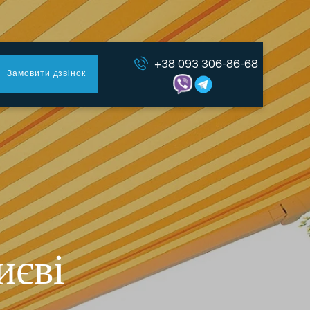
+38 093 306-86-68
Замовити дзвінок
иєві