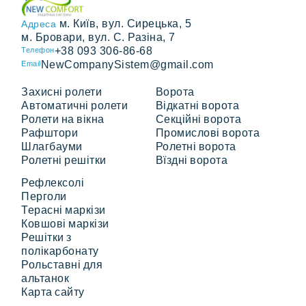
м. Київ, вул. Сирецька, 5
Адреса
м. Бровари, вул. С. Разіна, 7
+38 093 306-86-68
Телефон
NewCompanySistem@gmail.com
Email
Захисні ролети
Ворота
Автоматичні ролети
Відкатні ворота
Ролети на вікна
Секційні ворота
Рафштори
Промислові ворота
Шлагбауми
Ролетні ворота
Ролетні решітки
Вїздні ворота
Рефлексолі
Перголи
Терасні маркізи
Ковшові маркізи
Решітки з
полікарбонату
Рольставні для
альтанок
Карта сайту