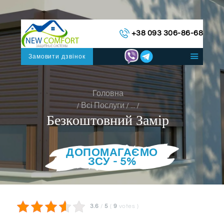
ГОЛОВНА
+38 093 306-86-68
КАТАЛОГ СИСТЕМ
ПРО НАС
Замовити дзвінок
КОНТАКТИ
УКРАЇНСЬКА
Головна
Всі Послуги
...
Безкоштовний Замір
ДОПОМАГАЄМО
ЗСУ - 5%
3.6
/
5
(
9
votes
)