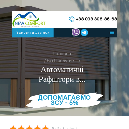
ГОЛОВНА
+38 093 306-86-68
КАТАЛОГ СИСТЕМ
ПРО НАС
Замовити дзвінок
КОНТАКТИ
УКРАЇНСЬКА
Головна
Всі Послуги
...
Автоматичні
Рафштори в...
ДОПОМАГАЄМО
ЗСУ - 5%
5
/
5
(
2
votes
)