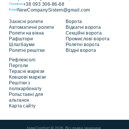
+38 093 306-86-68
Телефон
NewCompanySistem@gmail.com
Email
Захисні ролети
Ворота
Автоматичні ролети
Відкатні ворота
Ролети на вікна
Секційні ворота
Рафштори
Промислові ворота
Шлагбауми
Ролетні ворота
Ролетні решітки
Вїздні ворота
Рефлексолі
Перголи
Терасні маркізи
Ковшові маркізи
Решітки з
полікарбонату
Рольставні для
альтанок
Карта сайту
NewComfort © 2026. Всі права захищені.