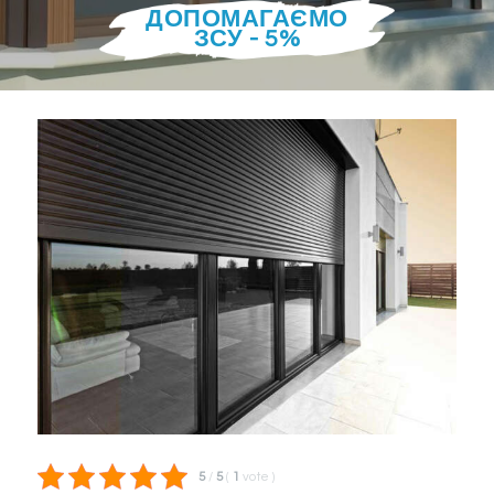
ДОПОМАГАЄМО
ЗСУ - 5%
5
/
5
(
1
vote
)