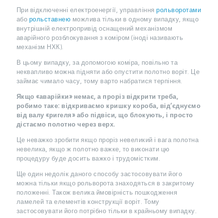
При відключенні електроенергії, управління
рольворотами
або
рольставнею
можлива тільки в одному випадку, якщо
внутрішній електропривід оснащений механізмом
аварійного розблокування з коміром (іноді називають
механізм НХК).
В цьому випадку, за допомогою коміра, повільно та
неквапливо можна підняти або опустити полотно воріт. Це
займає чимало часу, тому варто набратися терпіння.
Якщо «аварійки» немає, а проріз відкрити треба,
робимо таке: відкриваємо кришку короба, від’єднуємо
від валу «ригеля» або підвіси, що блокують, і просто
дістаємо полотно через верх.
Це неважко зробити якщо проріз невеликий і вага полотна
невелика, якщо ж полотно важке, то виконати цю
процедуру буде досить важко і трудомістким.
Ще один недолік даного способу застосовувати його
можна тільки якщо рольворота знаходяться в закритому
положенні. Також велика ймовірність пошкодження
ламелей та елементів конструкції воріт. Тому
застосовувати його потрібно тільки в крайньому випадку.