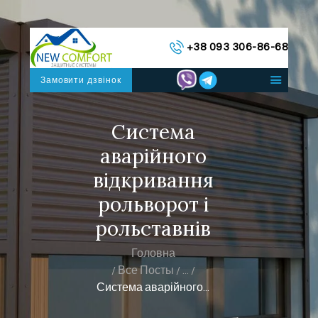
ГОЛОВНА
+38 093 306-86-68
КАТАЛОГ СИСТЕМ
ПРО НАС
Замовити дзвінок
КОНТАКТИ
УКРАЇНСЬКА
Система
аварійного
відкривання
рольворот і
рольставнів
Головна
Все Посты
...
Система аварійного...